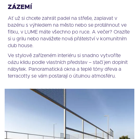
ZÁZEMÍ
Ať už si chcete zahrát padel na střeše, zaplavat v
bazénu s výhledem na město nebo se protáhnout ve
fitku, v LUME máte všechno po ruce. A večer? Orazíte
si u grilu nebo navážete nová přátelství v komunitním
club house.
Ve stylově zařízeném interiéru si snadno vytvoříte
oázu klidu podle vlastních představ – stačí jen doplnit
nábytek. Panoramatická okna a teplé tóny dřeva a
terracotty se vám postarají o útulnou atmosféru.