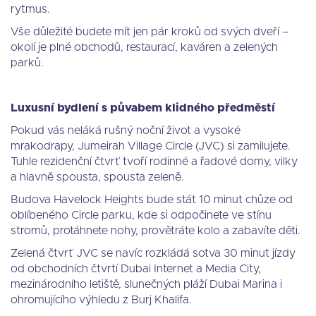
rytmus.
Vše důležité budete mít jen pár kroků od svých dveří –
okolí je plné obchodů, restaurací, kaváren a zelených
parků.
Luxusní bydlení s půvabem klidného předměstí
Pokud vás neláká rušný noční život a vysoké
mrakodrapy, Jumeirah Village Circle (JVC) si zamilujete.
Tuhle rezidenční čtvrť tvoří rodinné a řadové domy, vilky
a hlavně spousta, spousta zeleně.
Budova Havelock Heights bude stát 10 minut chůze od
oblíbeného Circle parku, kde si odpočinete ve stínu
stromů, protáhnete nohy, provětráte kolo a zabavíte děti.
Zelená čtvrť JVC se navíc rozkládá sotva 30 minut jízdy
od obchodních čtvrtí Dubai Internet a Media City,
mezinárodního letiště, slunečných pláží Dubai Marina i
ohromujícího výhledu z Burj Khalifa.