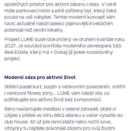
společných prostor pro aktivní zábavu i relax. V ceně
máte parkovací místo a plně zařízený byt, který čeká
pouze na váš nábytek. Tenhle moderní koncept vám
navíc aktuálně nabízí daleko zajímavější investičním
potenciál než okolní lokality.
Projekt LUME bude dokončený ve druhém kvartále roku
2027. Je součástí portfolia moderního developera S&S
Real Estate, který má v Dubaji již jeden rozestavěný
projekt.
Moderní oáza pro aktivní život
Střešní padel kurt, bazén s venkovním posezením, vnitřní
i venkovní fitness zóny... LUME vám nabízí vše, co
potřebujete pro aktivní život bez kompromisů.
Ráno nastartujete meditací v zelené zahradě, oběd si
užijete s přáteli ve stínu BBQ altánku a večer vyrazíte do
club house. Ať už jste ranní ptáče nebo noční sova,
vždycky tu najdete dokonalé zázemí pro svůj životní