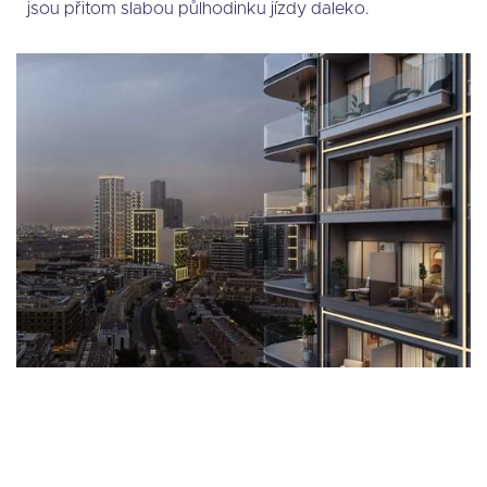
jsou přitom slabou půlhodinku jízdy daleko.