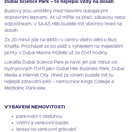
Dubai Science Park – to nejlepší vždy na dosah
Budovy jsou umístěny mezi hlavními dubajskými
dopravními tepnami. Ať už míříte za prací, zábavou nebo
odpočinkem, v SAAS Hills budete mít všechno hned na
dosah.
Za 20 minut jste na letišti i v centru všeho dění u Burj
Khalifa. Procházet se po pláži s výhledem na majestátní
jachty v Dubai Marina můžete už za čtvrt hodiny.
Lokalita Dubai Science Park je navíc jen pár minut od
byznysových čtvrtí jako Dubai Hills Business Park, Dubai
Media a Internet City. Hned za rohem budete mít tu
nejlepší zdravotní péči – nemocnice Kings College a
Mediclinic Parkview.
VYBAVENÍ NEMOVITOSTI
parkování s obsluhou
vnitřní a venkovní bazén
terasa na venkovní grilování