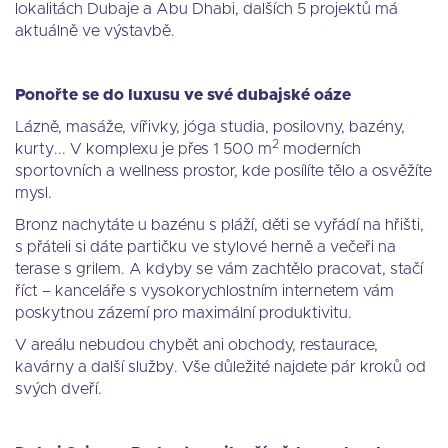
lokalitách Dubaje a Abu Dhabi, dalších 5 projektů má
aktuálně ve výstavbě.
Ponořte se do luxusu ve své dubajské oáze
Lázně, masáže, vířivky, jóga studia, posilovny, bazény,
2
kurty... V komplexu je přes 1 500 m
moderních
sportovních a wellness prostor, kde posílíte tělo a osvěžíte
mysl.
Bronz nachytáte u bazénu s pláží, děti se vyřádí na hřišti,
s přáteli si dáte partičku ve stylové herně a večeři na
terase s grilem. A kdyby se vám zachtělo pracovat, stačí
říct – kanceláře s vysokorychlostním internetem vám
poskytnou zázemí pro maximální produktivitu.
V areálu nebudou chybět ani obchody, restaurace,
kavárny a další služby. Vše důležité najdete pár kroků od
svých dveří.