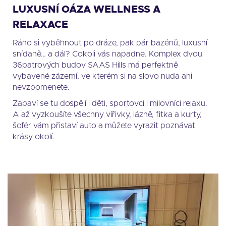
LUXUSNÍ OÁZA WELLNESS A
RELAXACE
Ráno si vyběhnout po dráze, pak pár bazénů, luxusní
snídaně… a dál? Cokoli vás napadne. Komplex dvou
36patrových budov SAAS Hills má perfektně
vybavené zázemí, ve kterém si na slovo nuda ani
nevzpomenete.
Zabaví se tu dospělí i děti, sportovci i milovníci relaxu.
A až vyzkoušíte všechny vířivky, lázně, fitka a kurty,
šofér vám přistaví auto a můžete vyrazit poznávat
krásy okolí.