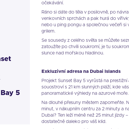
očekávání.
Ráno si dáte do těla v posilovně, po návr
venkovních sprchách a pak hurá do vířivky
nebo u ping pongu a společnou večeři si 
grilem.
Se sousedy z celého světa se můžete sez
zatoužíte po chvíli soukromí, je tu soukr
slunce nad mořskou hladinou.
nset
Exkluzivní adresa na Dubai Islands
f
Projekt Sunset Bay 5 vyrůstá na prestižní
souostroví s 21 km slunných pláží, kde vás
 Bay 5
panoramatické výhledy na azurové moře.
Na dlouhé přesuny městem zapomeňte. Na
minut, v nákupním centru za 2 minuty a n
Dubai? Ten leží méně než 25 minut jízdy –
dostatečně daleko pro váš klid.