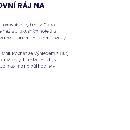
OVNÍ RÁJ NA
 luxusního bydlení v Dubaji.
e než 80 luxusních hotelů a
 a nákupní centra i zelené parky
 Mall, kochat se výhledem z Burj
 gurmánských restauracích, vše
loze maximálně půl hodinky