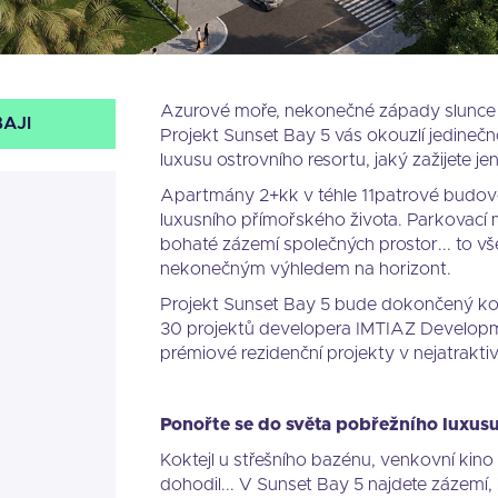
Azurové moře, nekonečné západy slunce 
AJI
Projekt Sunset Bay 5 vás okouzlí jedineč
luxusu ostrovního resortu, jaký zažijete je
Apartmány 2+kk v téhle 11patrové budově
luxusního přímořského života. Parkovací m
bohaté zázemí společných prostor... to vš
nekonečným výhledem na horizont.
Projekt Sunset Bay 5 bude dokončený ko
30 projektů developera IMTIAZ Developme
prémiové rezidenční projekty v nejatraktiv
Ponořte se do světa pobřežního luxus
Koktejl u střešního bazénu, venkovní ki
dohodil... V Sunset Bay 5 najdete zázemí, k