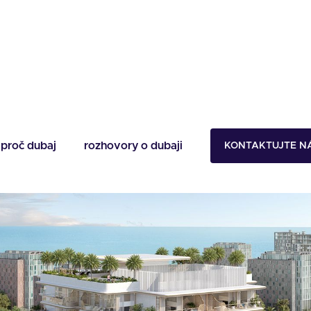
SET BAY 5
proč dubaj
rozhovory o dubaji
KONTAKTUJTE N