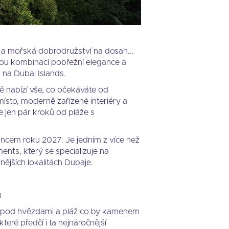
a mořská dobrodružství na dosah...
nou kombinací pobřežní elegance a
n na Dubai Islands.
 nabízí vše, co očekáváte od
ísto, moderně zařízené interiéry a
e jen pár kroků od pláže s
ncem roku 2027. Je jedním z více než
nts, který se specializuje na
nějších lokalitách Dubaje.
u
no pod hvězdami a pláž co by kamenem
teré předčí i ta nejnáročnější