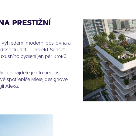
NA PRESTIŽNÍ
 výhledem, moderní posilovna a
spělí i děti... Projekt Sunset
uxusního bydlení jen pár kroků
ech najdete jen to nejlepší –
ové spotřebiče Miele, designové
ii Alexa.