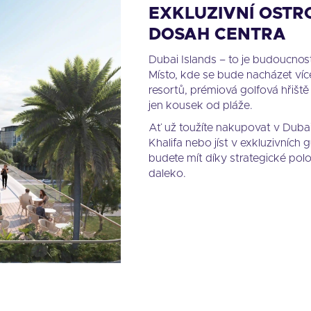
EXKLUZIVNÍ OSTR
DOSAH CENTRA
Dubai Islands – to je budoucnost
Místo, kde se bude nacházet víc
resortů, prémiová golfová hřiště
jen kousek od pláže.
Ať už toužíte nakupovat v Dubai
Khalifa nebo jíst v exkluzivních
budete mít díky strategické po
daleko.