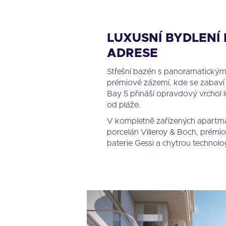
LUXUSNÍ BYDLENÍ 
ADRESE
Střešní bazén s panoramatickým
prémiové zázemí, kde se zabaví do
Bay 5 přináší opravdový vrchol l
od pláže.
V kompletně zařízených apartmán
porcelán Villeroy & Boch, prémi
baterie Gessi a chytrou technolog