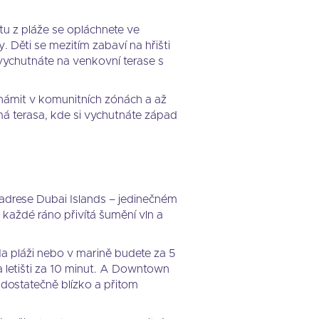
atu z pláže se opláchnete ve
. Děti se mezitím zabaví na hřišti
vychutnáte na venkovní terase s
námit v komunitních zónách a až
omá terasa, kde si vychutnáte západ
 adrese Dubai Islands – jedinečném
 každé ráno přivítá šumění vln a
 pláži nebo v marině budete za 5
a letišti za 10 minut. A Downtown
 dostatečně blízko a přitom