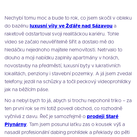
Nechybí tomu moc a bude to rok, co jsem skočil v obleku
do bazénu
luxusní vily ve Žďáře nad Sázavou
a
raketově odstartoval svoji realiťáckou kariéru. Tohle
video se začalo neuvěřitelně šířit a dostalo mě do
hledáčku nejednoho majitele nemovitosti. Netrvalo to
dlouho a moji nabídku zaplnily apartmány v horách,
novostavby na předměstí, luxusní byty v lukrativních
lokalitách, penziony i stavební pozemky. A já jsem zvedal
telefony, jezdil na schůzky a točil peckový videoprohlídky
jak na běžícím páse.
No a nebyl bych to já, abych si trochu nepohonil triko – za
ten první rok se mi totiž povedl obchod, co rozhodně
vyčnívá z davu. Řeč je samozřejmě o
prodeji Staré
Plynárny
. Tam jsem posunul laťku zas o kousek výš a
nasadil profesionální dabing prohlídek a překlady do pěti