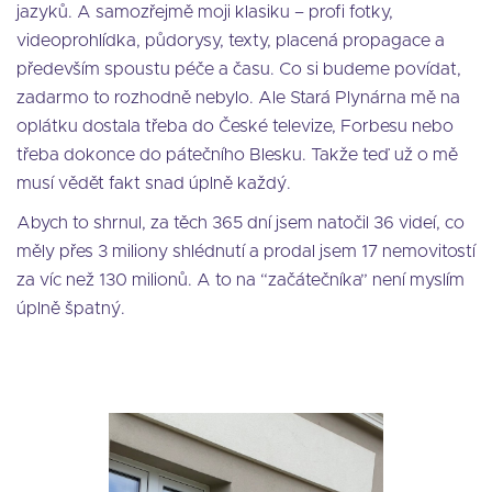
jazyků. A samozřejmě moji klasiku – profi fotky,
videoprohlídka, půdorysy, texty, placená propagace a
především spoustu péče a času. Co si budeme povídat,
zadarmo to rozhodně nebylo. Ale Stará Plynárna mě na
oplátku dostala třeba do České televize, Forbesu nebo
třeba dokonce do pátečního Blesku. Takže teď už o mě
musí vědět fakt snad úplně každý.
Abych to shrnul, za těch 365 dní jsem natočil 36 videí, co
měly přes 3 miliony shlédnutí a prodal jsem 17 nemovitostí
za víc než 130 milionů. A to na “začátečníka” není myslím
úplně špatný.