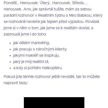
Pondělí… Hanousek. Úterý… Hanousek. Středa....
Hanousek. Ano, jak správně tušíte, mám za sebou
parádní rozhovor v Realitním týdnu s Miro Babkou, který
se rozhodně nevleče jak tejden před výplatou. Povídali
jsme si v něm o tom, jak jsme se k realitám dostal, a
zabrousili jsme i do toho:
jak dělám marketing,
jak pracuju s náročnými klienty
jakými makléři se inspiruju,
jaký je můj realitní cíl,
a kdy si pořídím helikoptéru.
Pokud jste tenhle rozhovor ještě neviděli, tak to můžete
napravit tady: