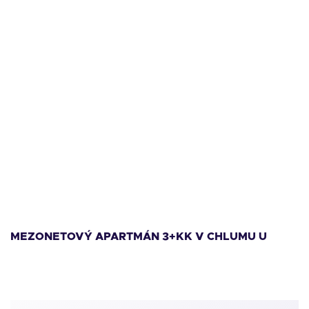
11 999 000
Kč
1
MEZONETOVÝ APARTMÁN 3+KK V CHLUMU U
M
LIPNA
L