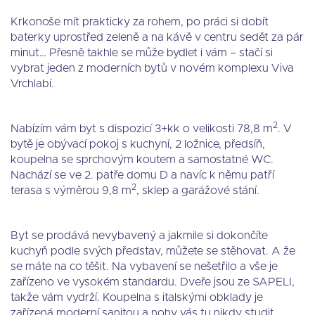
Krkonoše mít prakticky za rohem,
po práci si dobít
baterky uprostřed zeleně a na kávě v centru sedět za pár
minut… Přesně takhle se může bydlet i vám – stačí si
vybrat jeden z moderních bytů v novém komplexu Viva
Vrchlabí.
2
Nabízím vám byt s dispozicí 3+kk o velikosti 78,8 m
. V
bytě je obývací pokoj s kuchyní, 2 ložnice, předsíň,
koupelna se sprchovým koutem a samostatné WC.
Nachází se ve 2. patře domu D a navíc k němu patří
2
terasa s výměrou 9,8 m
, sklep a garážové stání.
Byt se prodává nevybavený a jakmile si dokončíte
kuchyň podle svých představ, můžete se stěhovat. A že
se máte na co těšit. Na vybavení se nešetřilo a vše je
zařízeno ve vysokém standardu. Dveře jsou ze SAPELI,
takže vám vydrží. Koupelna s italskými obklady je
zařízená moderní sanitou a nohy vás tu nikdy studit