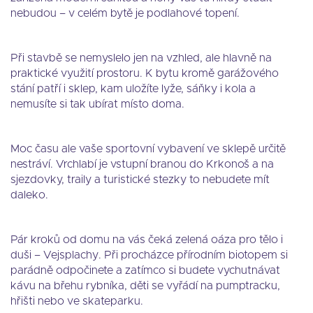
nebudou – v celém bytě je podlahové topení.
Při stavbě se nemyslelo jen na vzhled, ale hlavně na
praktické využití prostoru. K bytu kromě garážového
stání patří i sklep, kam uložíte lyže, sáňky i kola a
nemusíte si tak ubírat místo doma.
Moc času ale vaše sportovní vybavení ve sklepě určitě
nestráví. Vrchlabí je vstupní branou do Krkonoš a na
sjezdovky, traily a turistické stezky to nebudete mít
daleko.
Pár kroků od domu na vás čeká zelená oáza pro tělo i
duši – Vejsplachy. Při procházce přírodním biotopem si
parádně odpočinete a zatímco si budete vychutnávat
kávu na břehu rybníka, děti se vyřádí na pumptracku,
hřišti nebo ve skateparku.