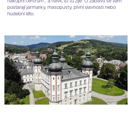
nákupní centrum… a navíc to tu žije. O zábavu se vám
postarají jarmarky, masopusty, pivní slavnosti nebo
hudební léto.