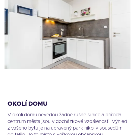
OKOLÍ DOMU
V okolí domu nevedou žádné rušné silnice a příroda i
centrum města jsou v docházkové vzdálenosti. Výhled
z vašeho bytu je na upravený park nikoliv sousedům
do talíře. Je to místo s veškerou občanskou