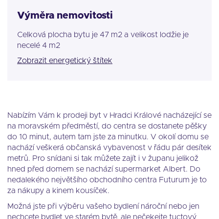
Výměra nemovitosti
Celková plocha bytu je 47 m2 a velikost lodžie je
necelé 4 m2
Zobrazit energetický štítek
Nabízím Vám k prodeji byt v Hradci Králové nacházející se
na moravském předměstí, do centra se dostanete pěšky
do 10 minut, autem tam jste za minutku. V okolí domu se
nachází veškerá občanská vybavenost v řádu pár desítek
metrů. Pro snídani si tak můžete zajít i v županu jelikož
hned před domem se nachází supermarket Albert. Do
nedalekého největšího obchodního centra Futurum je to
za nákupy a kinem kousíček.
Možná jste při výběru vašeho bydlení nároční nebo jen
nechcete bydlet ve starém bytě, ale nečekejte tuctový