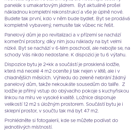
panelák s umakartovým jádrem. Byt aktuálně prošel
nákladnou kompletní rekonstrukcí a vše je úplně nové.
Budete tak první, kdo v něm bude bydlet. Byt se prodává
kompletně vybavený, nemusíte tak vůbec nic řešit.
Panelový dům je po revitalizaci a v přízemí se nachází
komerční prostory, díky nim jsou náklady na byt velmi
nízké. Byt se nachází v 6-tém poschodí, ale nebojte se, na
schody Vás nikdo nedostane. K dispozici je tu 6 výtahu.
Dispozice bytu je 2+kk a součástí je prosklená lodžie,
která má necelé 4 m2 oceníte ji tak nejen v létě, ale i v
chladnějších měsících. Výhledu do zeleně nebrání žádný
panelový dům, takže nekoukáte sousedům do talíře. Z
lodžie je přímý vstup do obývacího pokoje s kuchyňskou
linkou na míru ve vysoké kvalitě. Ložnice disponuje
velikostí 12 m2 s úložným prostorem. Součástí bytu je i
sklepní prostor, v součtu tak má byt 47 m2.
Prohlédněte si fotogalerii, kde se můžete podívat do
jednotlivých místností.