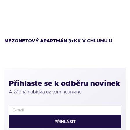
11 999 000
Kč
1
MEZONETOVÝ APARTMÁN 3+KK V CHLUMU U
M
LIPNA
L
Přihlaste se k odběru novinek
A žádná nabídka už vám neunikne