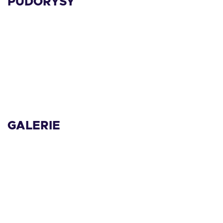
PŮDORYSY
GALERIE