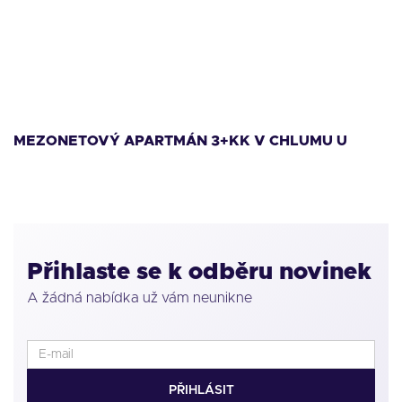
11 999 000
Kč
1
MEZONETOVÝ APARTMÁN 3+KK V CHLUMU U
M
LIPNA
L
Přihlaste se k odběru novinek
A žádná nabídka už vám neunikne