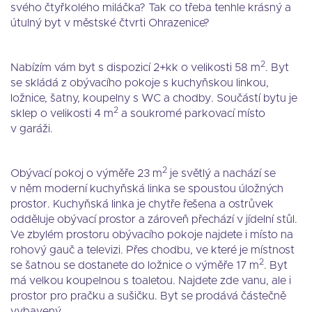
svého čtyřkolého miláčka? Tak co třeba tenhle krásný a
útulný byt v městské čtvrti Ohrazenice?
2
Nabízím vám byt s dispozicí 2+kk o velikosti 58 m
. Byt
se skládá z obývacího pokoje s kuchyňskou linkou,
ložnice, šatny, koupelny s WC a chodby. Součástí bytu je
2
sklep o velikosti 4 m
a soukromé parkovací místo
v garáži.
2
Obývací pokoj o výměře 23 m
je světlý a nachází se
v něm moderní kuchyňská linka se spoustou úložných
prostor. Kuchyňská linka je chytře řešena a ostrůvek
odděluje obývací prostor a zároveň přechází v jídelní stůl.
Ve zbylém prostoru obývacího pokoje najdete i místo na
rohový gauč a televizi. Přes chodbu, ve které je místnost
2
se šatnou se dostanete do ložnice o výměře 17 m
. Byt
má velkou koupelnou s toaletou. Najdete zde vanu, ale i
prostor pro pračku a sušičku. Byt se prodává částečně
vybavený.