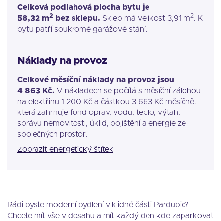
Celková podlahová plocha bytu je
2
2
58,32 m
bez sklepu.
Sklep má velikost 3,91 m
. K
bytu patří soukromé garážové stání.
Náklady na provoz
Celkové měsíční náklady na provoz jsou
4 863 Kč.
V nákladech se počítá s měsíční zálohou
na elektřinu 1 200 Kč a částkou 3 663 Kč měsíčně.
která zahrnuje fond oprav, vodu, teplo, výtah,
správu nemovitosti, úklid, pojištění a energie ze
společných prostor.
Zobrazit energetický štítek
Rádi byste moderní bydlení v klidné části Pardubic?
Chcete mít vše v dosahu a mít každý den kde zaparkovat