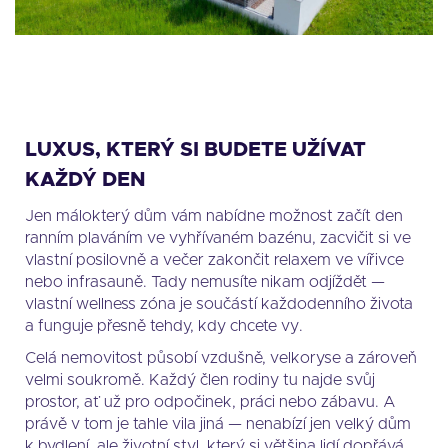
LUXUS, KTERÝ SI BUDETE UŽÍVAT
KAŽDÝ DEN
Jen málokterý dům vám nabídne možnost začít den
ranním plaváním ve vyhřívaném bazénu, zacvičit si ve
vlastní posilovně a večer zakončit relaxem ve vířivce
nebo infrasauně. Tady nemusíte nikam odjíždět —
vlastní wellness zóna je součástí každodenního života
a funguje přesně tehdy, kdy chcete vy.
Celá nemovitost působí vzdušně, velkoryse a zároveň
velmi soukromě. Každý člen rodiny tu najde svůj
prostor, ať už pro odpočinek, práci nebo zábavu. A
právě v tom je tahle vila jiná — nenabízí jen velký dům
k bydlení, ale životní styl, který si většina lidí dopřává