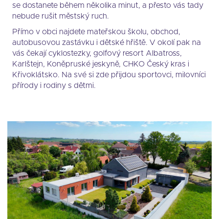
se dostanete během několika minut, a přesto vás tady
nebude rušit městský ruch.
Přímo v obci najdete mateřskou školu, obchod,
autobusovou zastávku i dětské hřiště. V okolí pak na
vás čekají cyklostezky, golfový resort Albatross,
Karlštejn, Koněpruské jeskyně, CHKO Český kras i
Křivoklátsko. Na své si zde přijdou sportovci, milovníci
přírody i rodiny s dětmi.