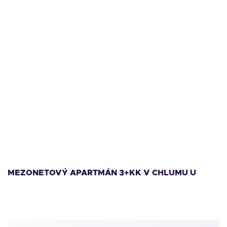
11 999 000
Kč
1
MEZONETOVÝ APARTMÁN 3+KK V CHLUMU U
M
LIPNA
L