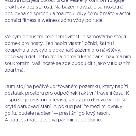
vlastní řídící jednotkou, takže veškerý komfort funguje
prakticky bez starostí. Na bazén navazuje samostatná
posilovna se sprchou a toaletou, díky čemuž máte vlastní
domácí fitness a wellness zónu vždy po ruce.
Velkým bonusem celé nemovitosti je samostatně stojící
domek pro hosty. Ten nabízí vlastní ložnici, šatnu i
koupelnu a poskytne dokonalé zázemí pro návštěvy,
dospívající děti nebo třeba domácí kancelář s maximálním
soukromím. Vaši hosté se zde budou cítit jako v luxusním
apartmá.
Dům stojí na pečlivě udržovaném pozemku, který nabízí
dostatek prostoru pro odpočinek i aktivní trávení času. K
dispozici je prostorná terasa, garáž pro dva vozy i další
kryté parkovací stání. A pokud patříte mezi milovníky
golfu, budete nadšení — prestižní golfový resort
Albatross máte doslova pár minut od domu.