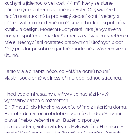
kuchyní a jídelnou o velikosti 44 m², který se stane
přirozeným centrem rodinného života. Obývací část
nabízí dostatek místa pro velký sedací kout i večery s
přáteli, zatímco kuchyně potěší každého, kdo si potrpí na
kvalitu a design. Moderní kuchyňská linka je vybavena
novými spotřebiči značky Siemens a stávajícími spotřebiči
Miele. Nechybí ani dostatek pracovních i úložných ploch.
Celý prostor působí elegantně, moderně a zároveň velmi
útulně.
Tahle vila ale nabízí něco, co většina domů neumí —
vlastní soukromé wellness přímo pod jednou střechou.
Hned vedle infrasauny a vířivky se nachází krytý
vyhřívaný bazén o rozměrech
3 × 7 metrů, do kterého vstoupíte přímo z interiéru domu.
Bez ohledu na roční období si tak můžete dopřát ranní
plavání nebo večerní relax. Bazén disponuje
protiproudem, automatickým dávkováním pH i chloru a