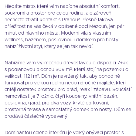
Hledáte místo, které vám nabídne absolutní komfort,
soukromí a prostor pro celou rodinu, ale zároveň
nechcete ztratit kontakt s Prahou? Přesně taková
příležitost na vás čeká v oblíbené obci Mezouň, jen pár
minut od hlavního města. Moderní vila s vlastním
wellness, bazénem, posilovnou i domkem pro hosty
nabízí životní styl, který se jen tak nevidí.
Nabízíme vám výjimečnou dřevostavbu o dispozici 7+kk
s podlahovou plochou 309 m², která stojí na pozemku o
velikosti 1121 m². Dům je navržený tak, aby pohodlně
fungoval pro velkou rodinu nebo náročné majitele, kteří
chtějí dostatek prostoru pro práci, relax i zábavu. Součástí
nemovitosti je 7 ložnic, čtyři koupelny, vnitřní bazén,
posilovna, garáž pro dva vozy, kryté parkování,
prostorná terasa a samostatný domek pro hosty. Dům se
prodává částečně vybavený.
Dominantou celého interiéru je velký obývací prostor s