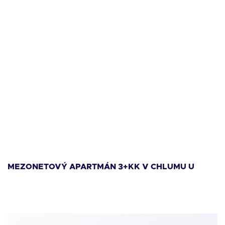
11 999 000
Kč
1
MEZONETOVÝ APARTMÁN 3+KK V CHLUMU U
M
LIPNA
L