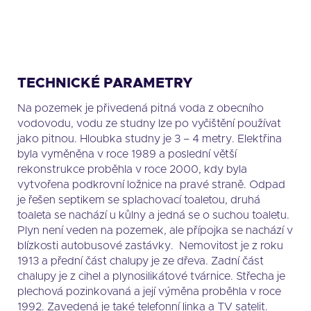
TECHNICKÉ PARAMETRY
Na pozemek je přivedená pitná voda z obecního
vodovodu, vodu ze studny lze po vyčištění používat
jako pitnou. Hloubka studny je 3 – 4 metry. Elektřina
byla vyměněna v roce 1989 a poslední větší
rekonstrukce proběhla v roce 2000, kdy byla
vytvořena podkrovní ložnice na pravé straně. Odpad
je řešen septikem se splachovací toaletou, druhá
toaleta se nachází u kůlny a jedná se o suchou toaletu.
Plyn není veden na pozemek, ale přípojka se nachází v
blízkosti autobusové zastávky. Nemovitost je z roku
1913 a přední část chalupy je ze dřeva. Zadní část
chalupy je z cihel a plynosilikátové tvárnice. Střecha je
plechová pozinkovaná a její výměna proběhla v roce
1992. Zavedená je také telefonní linka a TV satelit.