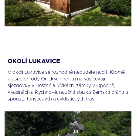
OKOLÍ LUKAVICE
V okolí Lukavice se rozhodně nebudete nudit. Kromě
krásné přírody Orlických hor tu na vás čekají
sjezdovky v Deštné a Říčkách, zámky v Opočně,
Kvasinách a Rychnově, naučná stezka Zemská brána a
spousta turistických a cyklistických tras.