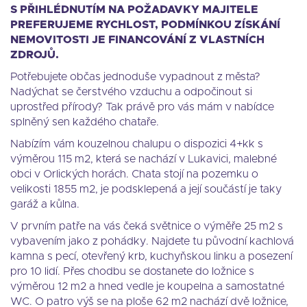
S PŘIHLÉDNUTÍM NA POŽADAVKY MAJITELE
PREFERUJEME RYCHLOST, PODMÍNKOU ZÍSKÁNÍ
NEMOVITOSTI JE FINANCOVÁNÍ Z VLASTNÍCH
ZDROJŮ.
Potřebujete občas jednoduše vypadnout z města?
Nadýchat se čerstvého vzduchu a odpočinout si
uprostřed přírody? Tak právě pro vás mám v nabídce
splněný sen každého chataře.
Nabízím vám kouzelnou chalupu o dispozici 4+kk s
výměrou 115 m2, která se nachází v Lukavici, malebné
obci v Orlických horách. Chata stojí na pozemku o
velikosti 1855 m2, je podsklepená a její součástí je taky
garáž a kůlna.
V prvním patře na vás čeká světnice o výměře 25 m2 s
vybavením jako z pohádky. Najdete tu původní kachlová
kamna s pecí, otevřený krb, kuchyňskou linku a posezení
pro 10 lidí. Přes chodbu se dostanete do ložnice s
výměrou 12 m2 a hned vedle je koupelna a samostatné
WC. O patro výš se na ploše 62 m2 nachází dvě ložnice,