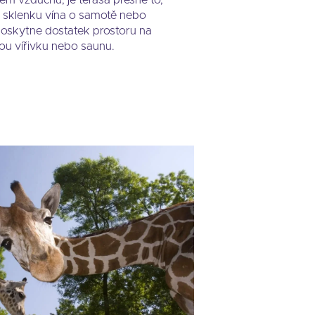
ém vzduchu, je terasa přesně to,
te sklenku vína o samotě nebo
 poskytne dostatek prostoru na
vou vířivku nebo saunu.