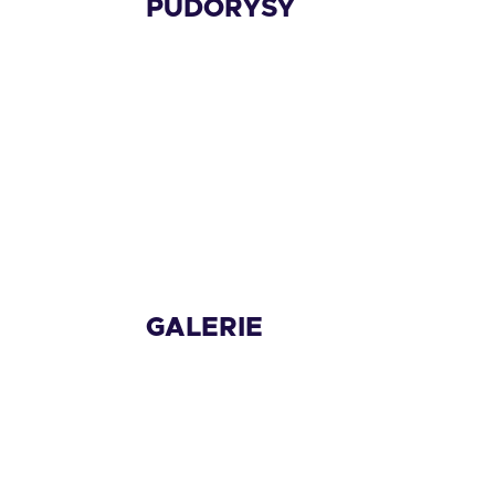
PŮDORYSY
GALERIE