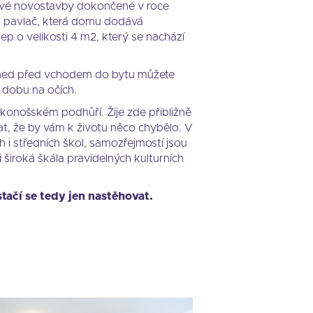
rové novostavby dokončené v roce
u pavlač, která domu dodává
lep o velikosti 4 m2, který se nachází
hned před vchodem do bytu můžete
 dobu na očích.
konošském podhůří. Žije zde přibližně
at, že by vám k životu něco chybělo. V
h i středních škol, samozřejmostí jsou
i široká škála pravidelných kulturních
ačí se tedy jen nastěhovat.