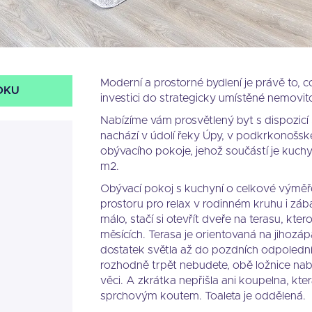
Moderní a prostorné bydlení je právě to, 
DKU
investici do strategicky umístěné nemovit
Nabízíme vám prosvětlený byt s dispozicí 
nachází v údolí řeky Úpy, v podkrkonošsk
obývacího pokoje, jehož součástí je kuchyň
m2.
Obývací pokoj s kuchyní o celkové výmě
prostoru pro relax v rodinném kruhu i záb
málo, stačí si otevřít dveře na terasu, kter
měsících. Terasa je orientovaná na jihozáp
dostatek světla až do pozdních odpoledn
rozhodně trpět nebudete, obě ložnice nab
věci. A zkrátka nepřišla ani koupelna, kt
sprchovým koutem. Toaleta je oddělená.