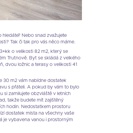
co hledáte? Nebo snad zvažujete
osti? Tak či tak pro vás něco máme.
3+kk o velikosti 82 m2, který se
ém Trutnově. Byt se skládá z velkého
, dvou ložnic a terasy o velikosti 41
ře 30 m2 vám nabídne dostatek
avu s přáteli. A pokud by vám to bylo
ou si zamilujete obzvláště v letních
ad, takže budete mít zajištěný
ích hodin. Nedostatkem prostoru
ízí dostatek místa na všechny vaše
erá je vybavena vanou i prostorným