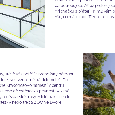
Pokud si rádi posedíte na čerstv
co potřebujete. Ať už preferuje
grilovačku s přáteli, 41 m2 vám
vše, co máte rádi. Třeba i na no
y, určitě vás potěší Krkonošský národní
ré jsou vzdálené pár kilometrů. Pro
rásné Krakonošovo náměstí v centru
s nebo dělostřelecká pevnost. V zimě
 a běžkařské trasy, v létě pak oceníte
é stezky nebo třeba ZOO ve Dvoře