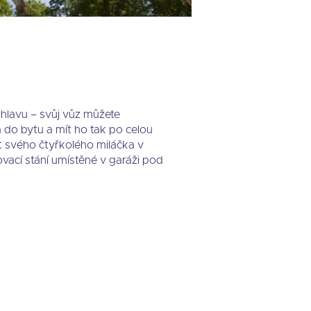
hlavu – svůj vůz můžete
do bytu a mít ho tak po celou
t svého čtyřkolého miláčka v
vací stání umístěné v garáži pod