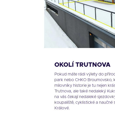
OKOLÍ TRUTNOVA
Pokud máte rádi výlety do přírod
park nebo CHKO Broumovsko, kte
milovníky historie je tu nejen k
Trutnova, ale také nedaleký Kuk
na vás čekají nedaleké sjezdovky
koupaliště, cyklistické a naučn
Králové.