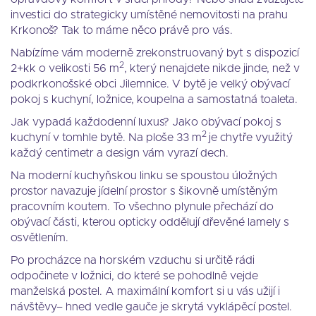
investici do strategicky umístěné nemovitosti na prahu
Krkonoš? Tak to máme něco právě pro vás.
Nabízíme vám moderně zrekonstruovaný byt s dispozicí
2
2+kk o velikosti 56 m
, který nenajdete nikde jinde, než v
podkrkonošské obci Jilemnice. V bytě je velký obývací
pokoj s kuchyní, ložnice, koupelna a samostatná toaleta.
Jak vypadá každodenní luxus? Jako obývací pokoj s
2
kuchyní v tomhle bytě. Na ploše 33 m
je chytře využitý
každý centimetr a design vám vyrazí dech.
Na moderní kuchyňskou linku se spoustou úložných
prostor navazuje jídelní prostor s šikovně umístěným
pracovním koutem. To všechno plynule přechází do
obývací části, kterou opticky oddělují dřevěné lamely s
osvětlením.
Po procházce na horském vzduchu si určitě rádi
odpočinete v ložnici, do které se pohodlně vejde
manželská postel. A maximální komfort si u vás užijí i
návštěvy– hned vedle gauče je skrytá vyklápěcí postel.