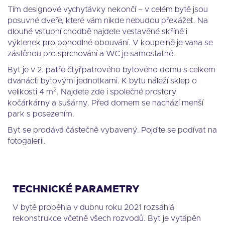
Tím designové vychytávky nekončí – v celém bytě jsou
posuvné dveře, které vám nikde nebudou překážet. Na
dlouhé vstupní chodbě najdete vestavěné skříně i
výklenek pro pohodlné obouvání. V koupelně je vana se
zástěnou pro sprchování a WC je samostatné.
Byt je v 2. patře čtyřpatrového bytového domu s celkem
dvanácti bytovými jednotkami. K bytu náleží sklep o
2
velikosti 4 m
. Najdete zde i společné prostory
kočárkárny a sušárny. Před domem se nachází menší
park s posezením.
Byt se prodává částečně vybavený. Pojďte se podívat na
fotogalerii.
TECHNICKÉ PARAMETRY
V bytě proběhla v dubnu roku 2021 rozsáhlá
rekonstrukce včetně všech rozvodů. Byt je vytápěn