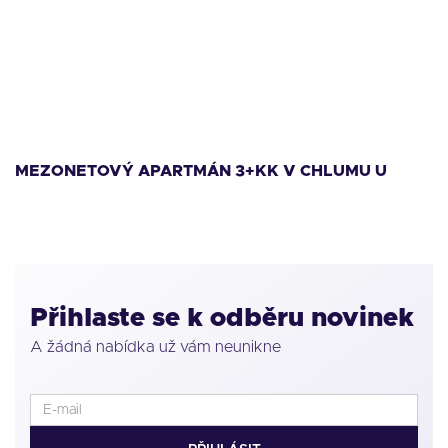
11 999 000
Kč
1
MEZONETOVÝ APARTMÁN 3+KK V CHLUMU U
M
LIPNA
L
Přihlaste se k odběru novinek
A žádná nabídka už vám neunikne