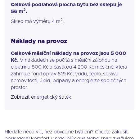
Celková podlahová plocha bytu bez sklepu je
2
56 m
.
2
Sklep má výměru 4 m
.
Náklady na provoz
Celkové měsíční náklady na provoz jsou 5 000
Kč.
V nákladech se počítá s měsíční zálohou na
elektřinu 800 Kč a částkou 4 200 Kč měsíčně, která
zahrnuje fond oprav 819 Kč, vodu, teplo, správu
nemovitosti, úklid, odpady a energie ze společných
prostor.
Zobrazit energetický štítek
Hledáte něco víc, než obyčejné bydlení? Chcete zakusit
opravdový komfort v srdci přírody? Nebo snad zvažujete