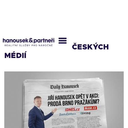
Z BRNA AŽ DO
NEJZNÁMĚJŠÍCH ČESKÝCH
MÉDIÍ