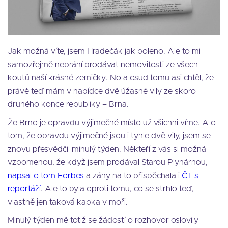
Jak možná víte, jsem Hradečák jak poleno. Ale to mi
samozřejmě nebrání prodávat nemovitosti ze všech
koutů naší krásné zemičky. No a osud tomu asi chtěl, že
právě teď mám v nabídce dvě úžasné vily ze skoro
druhého konce republiky – Brna.
Že Brno je opravdu výjimečné místo už všichni víme. A o
tom, že opravdu výjimečné jsou i tyhle dvě vily, jsem se
znovu přesvědčil minulý týden. Někteří z vás si možná
vzpomenou, že když jsem prodával Starou Plynárnou,
napsal o tom Forbes
a záhy na to přispěchala i
ČT s
reportáží
. Ale to byla oproti tomu, co se strhlo teď,
vlastně jen taková kapka v moři.
Minulý týden mě totiž se žádostí o rozhovor oslovily