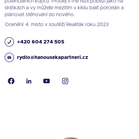
potenciálních kupců. Prodej v mé režii poběží jako na
drátkách a vy můžete mezitím v klidu balit porcelán a
plánovat stěhování do nového.
Ocenění: 4. místo v soutěži Realiťák roku 2023
+420 604 274 505
rydlo@hanousekapartneri.cz